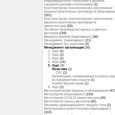
Информационные технологии в дизайне,
наружной рекламе и полиграфии
(2)
Конструкторско-технологическое обеспечение
машиностроительных производств (бакалавриа
(301)
Конструкторско-технологическое обеспечение
машиностроительных производств
(магистратура)
(58)
Литейное производство черных и цветных
металлов
(159)
Машиностроение (бакалавриат)
(96)
Менеджмент (бакалавриат)
(21)
Менеджмент (по отраслям)
(5)
Менеджмент организации
(26)
1 - Курс
(4)
2 - Курс
(2)
3 - Курс
(2)
4 - Курс
(14)
5 - Курс
(3)
Логистика
(1)
СРС
(1)
Организация, нормирование и оплата тру
на предприятиях отрасли
(1)
Хозяйственное право
(1)
6 - Курс
(1)
Металлургические машины и оборудование
(47
Металлургия (бакалавриат)
(193)
Металлургия 22.04.02 (магистратура)
(45)
Металлургия черных металлов
(92)
Механика деформируемого твердого тела
(1)
Мехатроника и робототехника (бакалавриат)
(103)