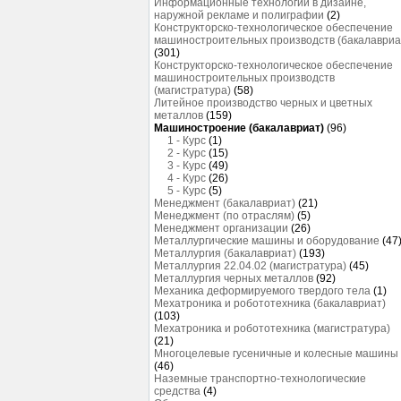
Информационные технологии в дизайне,
наружной рекламе и полиграфии
(2)
Конструкторско-технологическое обеспечение
машиностроительных производств (бакалавриа
(301)
Конструкторско-технологическое обеспечение
машиностроительных производств
(магистратура)
(58)
Литейное производство черных и цветных
металлов
(159)
Машиностроение (бакалавриат)
(96)
1 - Курс
(1)
2 - Курс
(15)
3 - Курс
(49)
4 - Курс
(26)
5 - Курс
(5)
Менеджмент (бакалавриат)
(21)
Менеджмент (по отраслям)
(5)
Менеджмент организации
(26)
Металлургические машины и оборудование
(47
Металлургия (бакалавриат)
(193)
Металлургия 22.04.02 (магистратура)
(45)
Металлургия черных металлов
(92)
Механика деформируемого твердого тела
(1)
Мехатроника и робототехника (бакалавриат)
(103)
Мехатроника и робототехника (магистратура)
(21)
Многоцелевые гусеничные и колесные машины
(46)
Наземные транспортно-технологические
средства
(4)